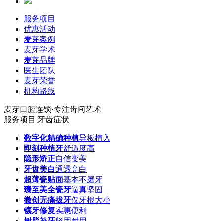
服务项目
优惠活动
麦芽案例
麦芽学术
麦芽品牌
医生团队
麦芽荣誉
机构路线
麦芽口腔连锁·专注齿间艺术
服务项目
牙齿症状
数字化精确种植
导板植入
即刻种植牙
舒适度高
隐形矫正
自信变美
牙齿美白
通透亮白
超薄瓷贴面
基本不磨牙
臻至美全瓷牙
逼真坚固
微创无痛拔牙
仅牙根大小
镶牙修复
实惠便利
树脂补牙
坚固耐用