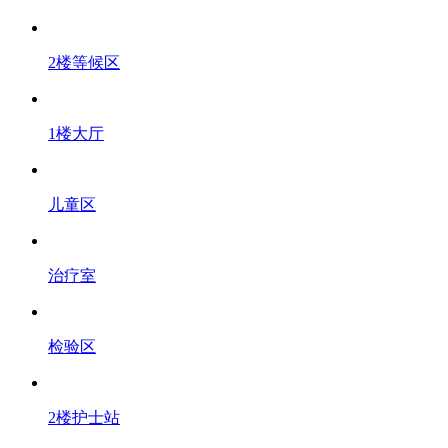
2楼等候区
1楼大厅
儿童区
治疗室
检验区
2楼护士站