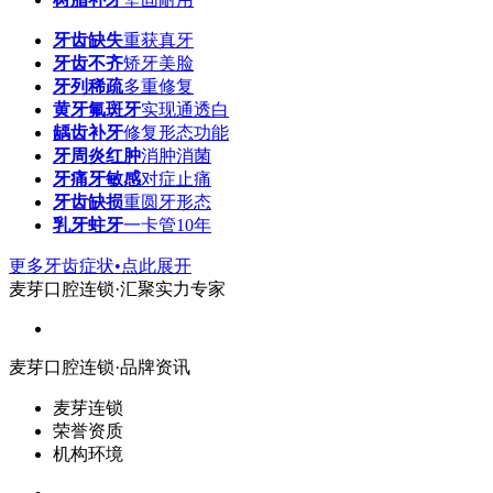
牙齿缺失
重获真牙
牙齿不齐
矫牙美脸
牙列稀疏
多重修复
黄牙氟斑牙
实现通透白
龋齿补牙
修复形态功能
牙周炎红肿
消肿消菌
牙痛牙敏感
对症止痛
牙齿缺损
重圆牙形态
乳牙蛀牙
一卡管10年
更多牙齿症状•点此展开
麦芽口腔连锁·汇聚实力专家
麦芽口腔连锁·品牌资讯
麦芽连锁
荣誉资质
机构环境