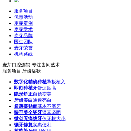
服务项目
优惠活动
麦芽案例
麦芽学术
麦芽品牌
医生团队
麦芽荣誉
机构路线
麦芽口腔连锁·专注齿间艺术
服务项目
牙齿症状
数字化精确种植
导板植入
即刻种植牙
舒适度高
隐形矫正
自信变美
牙齿美白
通透亮白
超薄瓷贴面
基本不磨牙
臻至美全瓷牙
逼真坚固
微创无痛拔牙
仅牙根大小
镶牙修复
实惠便利
树脂补牙
坚固耐用