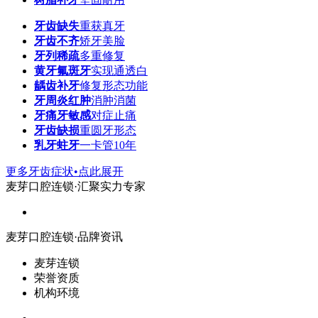
牙齿缺失
重获真牙
牙齿不齐
矫牙美脸
牙列稀疏
多重修复
黄牙氟斑牙
实现通透白
龋齿补牙
修复形态功能
牙周炎红肿
消肿消菌
牙痛牙敏感
对症止痛
牙齿缺损
重圆牙形态
乳牙蛀牙
一卡管10年
更多牙齿症状•点此展开
麦芽口腔连锁·汇聚实力专家
麦芽口腔连锁·品牌资讯
麦芽连锁
荣誉资质
机构环境