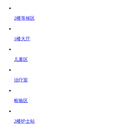
2楼等候区
1楼大厅
儿童区
治疗室
检验区
2楼护士站