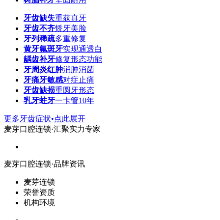
牙齿缺失
重获真牙
牙齿不齐
矫牙美脸
牙列稀疏
多重修复
黄牙氟斑牙
实现通透白
龋齿补牙
修复形态功能
牙周炎红肿
消肿消菌
牙痛牙敏感
对症止痛
牙齿缺损
重圆牙形态
乳牙蛀牙
一卡管10年
更多牙齿症状•点此展开
麦芽口腔连锁·汇聚实力专家
麦芽口腔连锁·品牌资讯
麦芽连锁
荣誉资质
机构环境