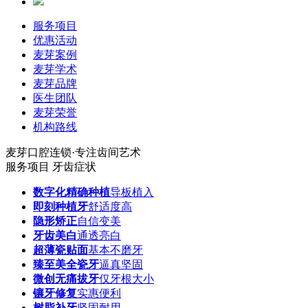
服务项目
优惠活动
麦芽案例
麦芽学术
麦芽品牌
医生团队
麦芽荣誉
机构路线
麦芽口腔连锁·专注齿间艺术
服务项目
牙齿症状
数字化精确种植
导板植入
即刻种植牙
舒适度高
隐形矫正
自信变美
牙齿美白
通透亮白
超薄瓷贴面
基本不磨牙
臻至美全瓷牙
逼真坚固
微创无痛拔牙
仅牙根大小
镶牙修复
实惠便利
树脂补牙
坚固耐用