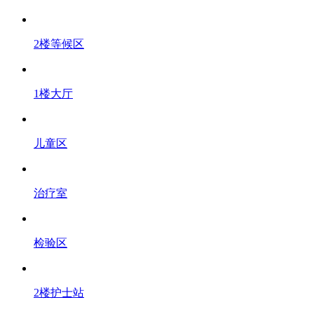
2楼等候区
1楼大厅
儿童区
治疗室
检验区
2楼护士站